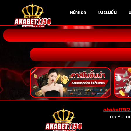
หน้าแรก
โปรโมชั่น
akabet1150
เกมส์มากม