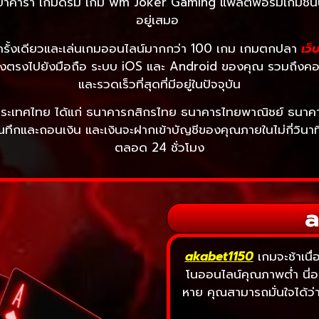
็กซี่บาคาร่า เกมดรีม เกม wm Joker Gaming แพลตฟอร์มเกมชั้นน
อยู่เสมอ
ครั้งเดียวและเล่นเกมออนไลน์มากกว่า 100 เกม เกมตกปลา
เว็
งตรงไปยังมือถือ ระบบ iOS และ Android ของคุณ รวมถึงคอมพ
และรวดเร็วที่สุดที่มีอยู่ในปัจจุบัน
ประเทศไทย ได้แก่ ธนาคารกสิกรไทย ธนาคารไทยพาณิชย์ ธนาคา
ทึกและถอนเงิน และเงินจะฝากเข้าบัญชีของคุณภายในไม่กี่วินาท
ตลอด 24 ชั่วโมง
a
akabet1150
เกมจะช้าเน
โนออนไลน์คุณภาพต่ำ นี่อา
หาย คุณสามารถมั่นใจได้ว่า