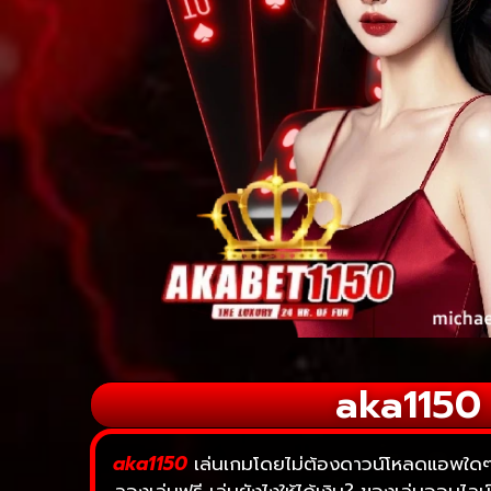
aka1150
aka1150
เล่นเกมโดยไม่ต้องดาวน์โหลดแอพใดๆ
ลองเล่นฟรี เล่นยังไงให้ได้เงิน? ของเล่นออนไล