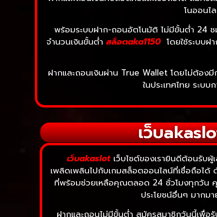
โนออนไลน
พร้อมระบบฝาก-ถอนอัตโนมัติ ไม่มีขั้นต่ำ 24 ช
จำนวนเงินขั้นต่ำ
สล็อตaka1150
โดยใช้ระบบฝา
ฝากและถอนเงินผ่าน True Wallet โดยไม่ต้องมีกา
ในประเทศไทย ระบบ
เว็บakaslo
เว็บakaslot
เว็บไซต์ของเรายินดีต้อนรับผู้
เพลิดเพลินไปกับเกมสล็อตออนไลน์ที่เชื่อถือได้
ที่พร้อมช่วยเหลือคุณตลอด 24 ชั่วโมงทุกวัน 
ประโยชน์อื่นๆ มากมา
ฝากและถอนไม่มีขั้นต่ำ สมัครสมาชิกวันนี้เพื่อรับ