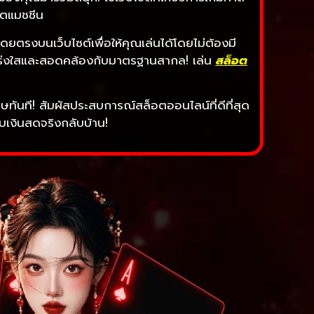
็อตแมชชีน
ยตรงบนเว็บไซต์เพื่อให้คุณเล่นได้โดยไม่ต้องมี
โปร่งใสและสอดคล้องกับมาตรฐานสากล! เล่น
สล็อต
ันที! สัมผัสประสบการณ์สล็อตออนไลน์ที่ดีที่สุด
บเงินสดจริงกลับบ้าน!