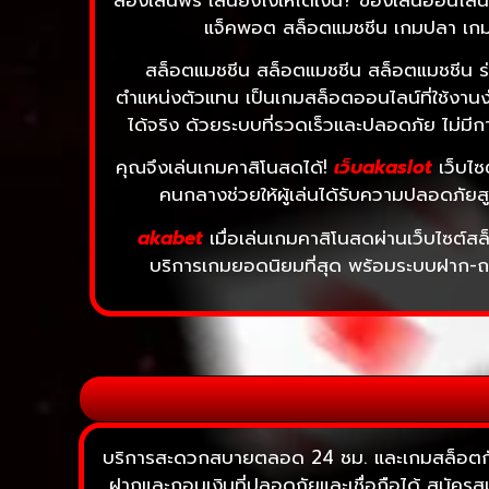
แจ็คพอต สล็อตแมชชีน เกมปลา เก
สล็อตแมชชีน สล็อตแมชชีน สล็อตแมชชีน ร่วม
ตำแหน่งตัวแทน เป็นเกมสล็อตออนไลน์ที่ใช้งานง
ได้จริง ด้วยระบบที่รวดเร็วและปลอดภัย ไม่มี
คุณจึงเล่นเกมคาสิโนสดได้!
เว็บakaslot
เว็บไซ
คนกลางช่วยให้ผู้เล่นได้รับความปลอดภัยส
akabet
เมื่อเล่นเกมคาสิโนสดผ่านเว็บไซต์ส
บริการเกมยอดนิยมที่สุด พร้อมระบบฝาก-ถอนอ
บริการสะดวกสบายตลอด 24 ชม. และเกมสล็อต
ฝากและถอนเงินที่ปลอดภัยและเชื่อถือได้ สมัครสมาช