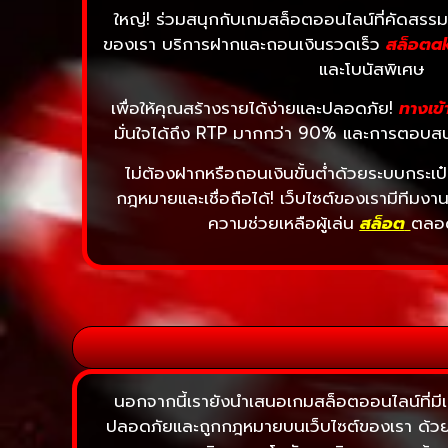
ใหญ่! ร่วมสนุกกับเกมสล็อตออนไลน์ที่คัดสรรมา
ของเรา บริการฝากและถอนเงินรวดเร็ว
สล็อตa
และโบนัสพิเศษ
เพื่อให้คุณสร้างรายได้ง่ายและปลอดภัย!
ทางเข
มั่นใจได้ถึง RTP มากกว่า 90% และการตอบสนอ
ไม่ต้องฝากหรือถอนเงินขั้นต่ำด้วยระบบกระเป๋าเ
กฎหมายและเชื่อถือได้! เว็บไซต์ของเรามีทีมงาน
ความช่วยเหลือผู้เล่น
สล็อต
ตลอด
นอกจากนี้เรายังนำเสนอเกมสล็อตออนไลน์ที่มีเป
ปลอดภัยและถูกกฎหมายบนเว็บไซต์ของเรา ด้วยระบ