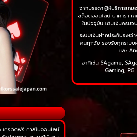
จากบรรดาผู้ให้บริการเกมออ
สล็อตออนไลน์ บาคาร่า เกม
ในปัจจุบัน เติมเงินครบจ
ระบบเงินฝากประกันระหว่างป
คนทุกวัย รองรับทุกระบบผ
และ An
อาทิเช่น SAgame, SAg
Gaming, PG 
 เครดิตฟรี คาสิโนออนไลน์
น์ รังปลาทอง เกมผลไม้ เกม