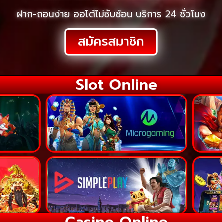
ฝาก-ถอนง่าย ออโต้ไม่ซับซ้อน บริการ 24 ชั่วโมง
สมัครสมาชิก
Slot Online