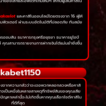
ำของโลกและอัพเดทเกมใหม่ๆ ให้กับผู้เล่นคาสิโน
บakaslot
และคาสิโนออนไลน์โดยตรงจาก 16 ผู้ให้
ิวเตอร์ ผ่านระบบอัตโนมัติที่ปลอดภัย ทันสมัย
รออมสิน ธนาคารกรุงศรีอยุธยา ธนาคารยูโอบี
ี คุณสามารถรายงานการฝากเงินได้แม่นยำยิ่งขึ้น
kabet1150
ื่องจากความกลัวว่าจะเจอพวกหลอกลวงหรือคาสิ
จเป็นหนึ่งในหลายสาเหตุที่ทรัพย์สินของคุณเสีย
ปัญหาเหล่านี้จะไม่เกิดขึ้นหากคุณเลือกไซต์คาสิโน
ที่ดีที่สุด